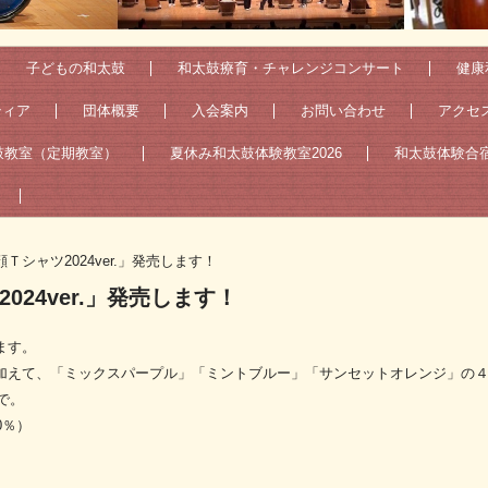
子どもの和太鼓
和太鼓療育・チャレンジコンサート
健康
ティア
団体概要
入会案内
お問い合わせ
アクセ
鼓教室（定期教室）
夏休み和太鼓体験教室2026
和太鼓体験合宿2
Ｔシャツ2024ver.」発売します！
024ver.」発売します！
ます。
加えて、「ミックスパープル」「ミントブルー」「サンセットオレンジ」の
で。
0％）
。