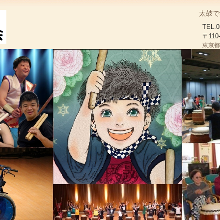
太鼓で
TEL.0
〒110
東京都