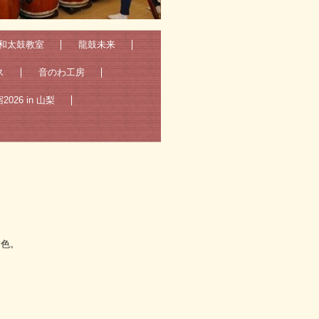
和太鼓教室
龍鼓未来
ス
音のわ工房
026 in 山梨
４色。