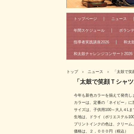
トップページ
ニュース
年間スケジュール
ボラン
指導者実践講座2026
和太
和太鼓チャレンジコンサート2026
トップ
›
ニュース
›
「太鼓で笑顔
「太鼓で笑顔Ｔシャツ2
今年も新色カラーを揃えて発売し
カラーは、定番の「ネイビー」に
サイズは、子供用100～大人４Lま
生地は、ドライ（ポリエステル10
プリントインクの色は、クリーム
価格は、２，０００円（税込）